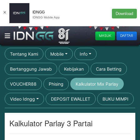
×
IDNGG
Download
IDNGG Mobile App
MASUK
DAFTAR
Tentang Kami
Mobile
Info
Bertanggung Jawab
Kebijakan
Cara Betting
VOUCHER88
Phising
Kalkulator Mix Parlay
Video Idngg
DEPOSIT EWALLET
BUKU MIMPI